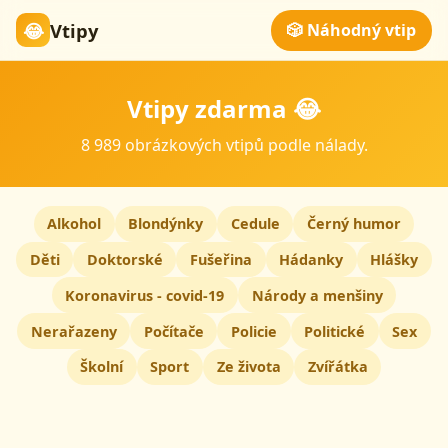
😂
Vtipy
🎲 Náhodný vtip
Vtipy zdarma 😂
8 989 obrázkových vtipů podle nálady.
Alkohol
Blondýnky
Cedule
Černý humor
Děti
Doktorské
Fušeřina
Hádanky
Hlášky
Koronavirus - covid-19
Národy a menšiny
Nerařazeny
Počítače
Policie
Politické
Sex
Školní
Sport
Ze života
Zvířátka