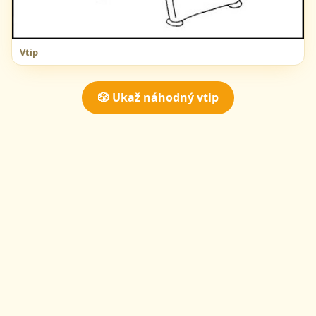
Vtip
🎲 Ukaž náhodný vtip